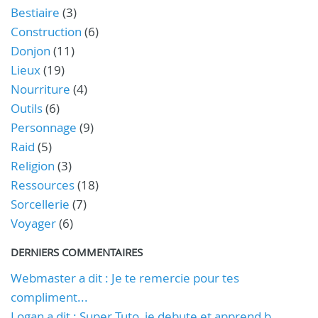
Bestiaire
(3)
Construction
(6)
Donjon
(11)
Lieux
(19)
Nourriture
(4)
Outils
(6)
Personnage
(9)
Raid
(5)
Religion
(3)
Ressources
(18)
Sorcellerie
(7)
Voyager
(6)
DERNIERS COMMENTAIRES
Webmaster a dit : Je te remercie pour tes
compliment...
Logan a dit : Super Tuto, je debute et apprend b...