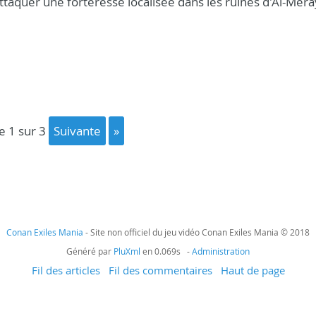
attaquer une forteresse localisée dans les ruines d'Al-Mer
ge 1 sur 3
suivante
»
Conan Exiles Mania
- Site non officiel du jeu vidéo Conan Exiles Mania © 2018
Généré par
PluXml
en 0.069s -
Administration
Fil des articles
Fil des commentaires
Haut de page