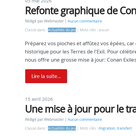
05 mai 2026
Refonte graphique de Con
Rédigé par Webmaster
Aucun commentaire
Classé dans :
Actualités du jeu
Mots clés : aucun
Préparez vos pioches et affûtez vos épées, ca
historique pour les Terres de l'Exil. Pour céléb
nous offre une grosse mise à jour: Conan Exile
15 avril 2026
Une mise à jour pour le tr
Rédigé par Webmaster
Aucun commentaire
Classé dans :
Actualités du jeu
Mots clés :
migration
,
transfert