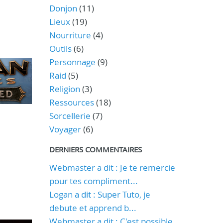
Donjon
(11)
Lieux
(19)
Nourriture
(4)
Outils
(6)
Personnage
(9)
Raid
(5)
Religion
(3)
Ressources
(18)
Sorcellerie
(7)
Voyager
(6)
DERNIERS COMMENTAIRES
Webmaster a dit : Je te remercie
pour tes compliment...
Logan a dit : Super Tuto, je
debute et apprend b...
Webmaster a dit : C'est possible