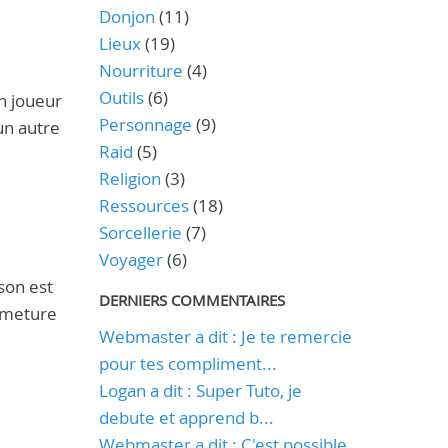
Donjon
(11)
Lieux
(19)
Nourriture
(4)
Outils
(6)
n joueur
Personnage
(9)
un autre
Raid
(5)
Religion
(3)
Ressources
(18)
Sorcellerie
(7)
Voyager
(6)
son est
DERNIERS COMMENTAIRES
ermeture
Webmaster a dit : Je te remercie
pour tes compliment...
Logan a dit : Super Tuto, je
debute et apprend b...
Webmaster a dit : C'est possible