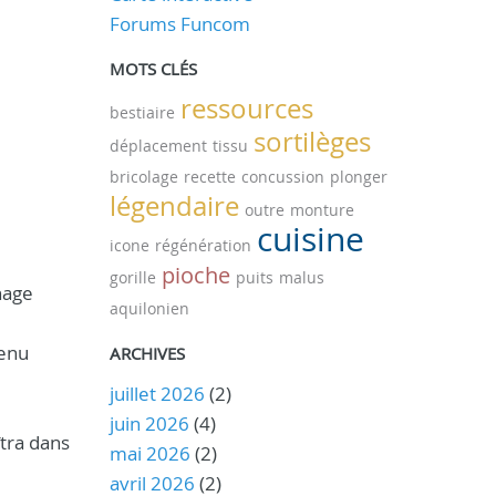
Forums Funcom
MOTS CLÉS
ressources
bestiaire
sortilèges
déplacement
tissu
bricolage
recette
concussion
plonger
légendaire
outre
monture
cuisine
icone
régénération
pioche
gorille
puits
malus
nage
aquilonien
menu
ARCHIVES
juillet 2026
(2)
juin 2026
(4)
tra dans
mai 2026
(2)
avril 2026
(2)