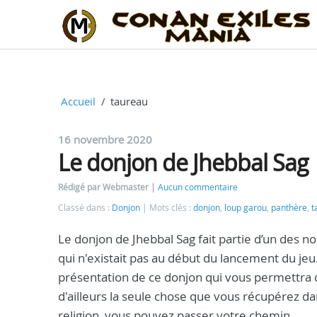
Accueil
taureau
16 novembre 2020
Le donjon de Jhebbal Sag
Rédigé par Webmaster
Aucun commentaire
Classé dans :
Donjon
Mots clés :
donjon
,
loup garou
,
panthère
,
t
Le donjon de Jhebbal Sag fait partie d’un des 
qui n'existait pas au début du lancement du jeu. 
présentation de ce donjon qui vous permettra de
d'ailleurs la seule chose que vous récupérez dan
religion, vous pouvez passer votre chemin.