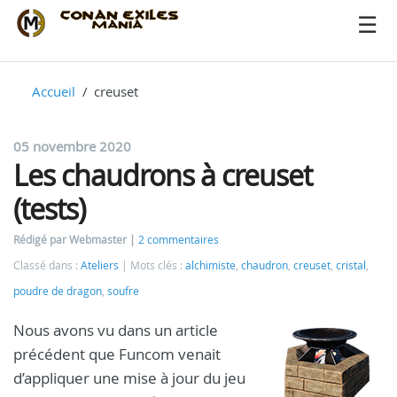
Accueil
creuset
05 novembre 2020
Les chaudrons à creuset
(tests)
Rédigé par Webmaster
2 commentaires
Classé dans :
Ateliers
Mots clés :
alchimiste
,
chaudron
,
creuset
,
cristal
,
poudre de dragon
,
soufre
Nous avons vu dans un article
précédent que Funcom venait
d’appliquer une mise à jour du jeu