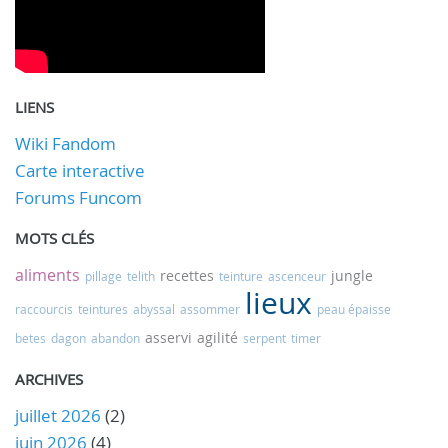
LIENS
Wiki Fandom
Carte interactive
Forums Funcom
MOTS CLÉS
aliments
recettes
jungle
pillage
telith
teinture
ascenceur
lieux
raccourcis
teintures
abyssal
assommer
peau épaisse
asservi
agilité
betes
dagon
abandon
serpent
timer
ARCHIVES
juillet 2026
(2)
juin 2026
(4)