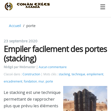
Accueil
porte
23 septembre 2020
Empiler facilement des portes
(stacking)
Rédigé par Webmaster
Aucun commentaire
Classé dans :
Construction
Mots clés :
stacking
,
technique
,
empilement
,
encadrement
,
fondation
,
mur
,
porte
Le stacking est une technique
permettant de rapprocher
plus que prévu les éléments