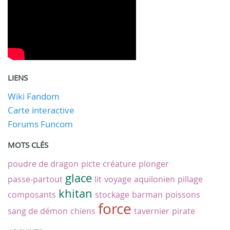
LIENS
Wiki Fandom
Carte interactive
Forums Funcom
MOTS CLÉS
poudre de dragon
picte
créature
plonger
glace
passe-partout
lit
voyage
aquilonien
pillage
khitan
composants
stockage
barman
poissons
force
sang de démon
chiens
tavernier
pirate