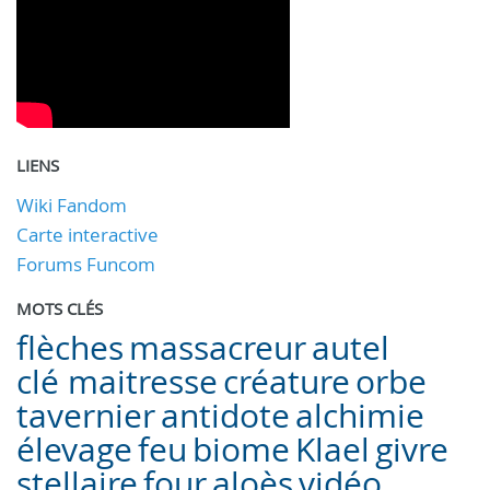
LIENS
Wiki Fandom
Carte interactive
Forums Funcom
MOTS CLÉS
flèches
massacreur
autel
clé maitresse
créature
orbe
tavernier
antidote
alchimie
élevage
feu
biome
Klael
givre
stellaire
four
aloès
vidéo