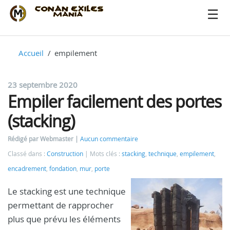
Accueil
empilement
23 septembre 2020
Empiler facilement des portes
(stacking)
Rédigé par Webmaster
Aucun commentaire
Classé dans :
Construction
Mots clés :
stacking
,
technique
,
empilement
,
encadrement
,
fondation
,
mur
,
porte
Le stacking est une technique
permettant de rapprocher
plus que prévu les éléments