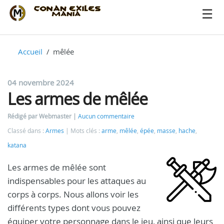
Accueil
mêlée
04 novembre 2024
Les armes de mêlée
Rédigé par Webmaster
Aucun commentaire
Classé dans :
Armes
Mots clés :
arme
,
mêlée
,
épée
,
masse
,
hache
,
katana
Les armes de mêlée sont
indispensables pour les attaques au
corps à corps. Nous allons voir les
différents types dont vous pouvez
équiper votre personnage dans le jeu, ainsi que leurs