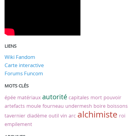
LIENS
Wiki Fandom
Carte interactive
Forums Funcom
MOTS CLÉS
autorité
épée
matériaux
capitales
mort
pouvoir
artefacts
moule
fourneau
undermesh
boire
boissons
alchimiste
tavernier
diadème
outil
vin
arc
roi
empilement