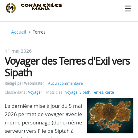
Accueil
Terres
11 mai 2026
Voyager des Terres d'Exil vers
Sipath
Rédigé par Webmaster
Aucun commentaire
Classé dans :
Voyager
Mots clés :
voyage
,
Sipath
,
Terres
,
carte
La dernière mise à jour du 5 mai
2026 permet de voyager avec le
même personnage (donc même
serveur) vers l'Ile de Siptah à