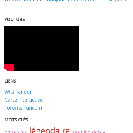
...
YOUTUBE
LIENS
Wiki Fandom
Carte interactive
Forums Funcom
MOTS CLÉS
légendaire
bottes
feu
turanien
decay