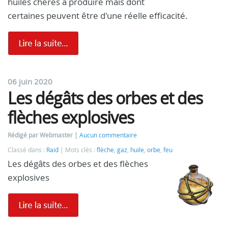
huiles chères à produire mais dont
certaines peuvent être d'une réelle efficacité.
06 juin 2020
Les dégâts des orbes et des
flèches explosives
Rédigé par Webmaster
Aucun commentaire
Classé dans :
Raid
Mots clés :
flèche
,
gaz
,
huile
,
orbe
,
feu
Les dégâts des orbes et des flèches
explosives