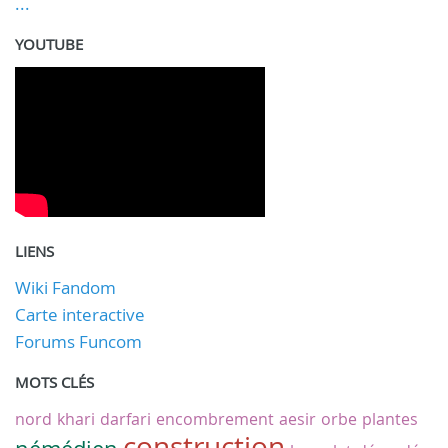
...
YOUTUBE
LIENS
Wiki Fandom
Carte interactive
Forums Funcom
MOTS CLÉS
nord
khari
darfari
encombrement
aesir
orbe
plantes
construction