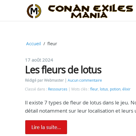
Accueil
fleur
17 août 2024
Les fleurs de lotus
Rédigé par Webmaster
Aucun commentaire
Classé dans :
Ressources
Mots clés :
fleur
,
lotus
,
potion
,
élixir
Il existe 7 types de fleur de lotus dans le jeu. 
détail notamment sur leur localisation et leurs u