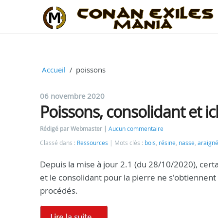
Accueil
poissons
06 novembre 2020
Poissons, consolidant et i
Rédigé par Webmaster
Aucun commentaire
Classé dans :
Ressources
Mots clés :
bois
,
résine
,
nasse
,
araign
Depuis la mise à jour 2.1 (du 28/10/2020), certa
et le consolidant pour la pierre ne s'obtienne
procédés.