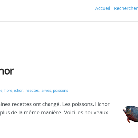
Accueil
Rechercher
chor
ée
,
fibre
,
ichor
,
insectes
,
larves
,
poissons
ines recettes ont changé. Les poissons, l'ichor
nt plus de la même manière. Voici les nouveaux