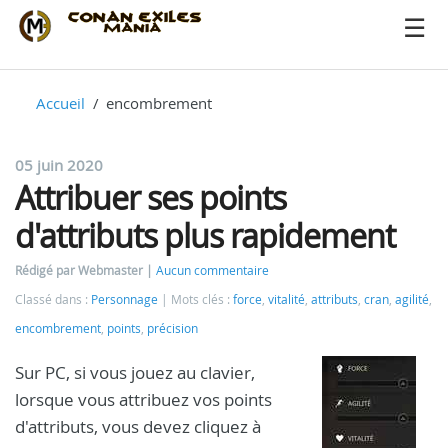
Accueil
encombrement
05 juin 2020
Attribuer ses points
d'attributs plus rapidement
Rédigé par Webmaster
Aucun commentaire
Classé dans :
Personnage
Mots clés :
force
,
vitalité
,
attributs
,
cran
,
agilité
,
encombrement
,
points
,
précision
Sur PC, si vous jouez au clavier,
lorsque vous attribuez vos points
d'attributs, vous devez cliquez à