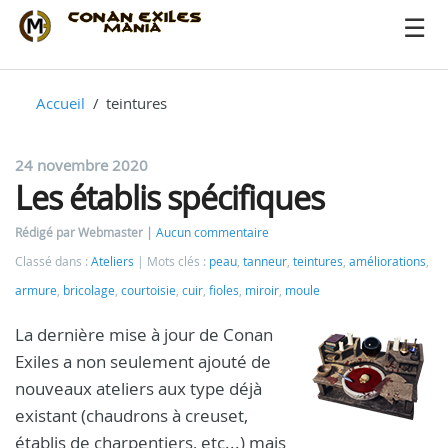
Accueil
teintures
24 novembre 2020
Les établis spécifiques
Rédigé par Webmaster
Aucun commentaire
Classé dans :
Ateliers
Mots clés :
peau
,
tanneur
,
teintures
,
améliorations
,
armure
,
bricolage
,
courtoisie
,
cuir
,
fioles
,
miroir
,
moule
La dernière mise à jour de Conan
Exiles a non seulement ajouté de
nouveaux ateliers aux type déjà
existant (chaudrons à creuset,
établis de charpentiers, etc...) mais