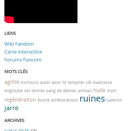
LIENS
Wiki Fandom
Carte interactive
Forums Funcom
MOTS CLÉS
agilité
tricheurs
autel
aesir
lit
templier
clé maitresse
huile
engloutie
set
tertres
sang de démon
artisan
mort
ruines
regénération
écurie
améliorations
caverne
jarre
ARCHIVES
juillet 2026
(2)