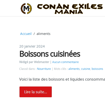
Accueil
aliments
20 janvier 2024
Boissons cuisinées
Rédigé par Webmaster
Aucun commentaire
Classé dans :
Nourriture
Mots clés :
aliments
,
cuisine
,
boissons
Voici la liste des boissons et liquides consomm