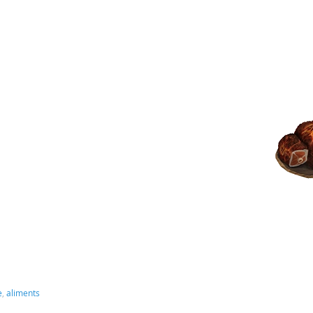
e
,
aliments