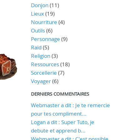
Donjon
(11)
Lieux
(19)
Nourriture
(4)
Outils
(6)
Personnage
(9)
Raid
(5)
Religion
(3)
Ressources
(18)
Sorcellerie
(7)
Voyager
(6)
DERNIERS COMMENTAIRES
Webmaster a dit : Je te remercie
pour tes compliment...
Logan a dit : Super Tuto, je
debute et apprend b...
Webmaster a dit : C'est possible