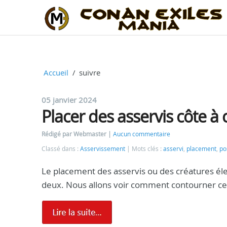
Accueil
suivre
05 janvier 2024
Placer des asservis côte à 
Rédigé par Webmaster
Aucun commentaire
Classé dans :
Asservissement
Mots clés :
asservi
,
placement
,
po
Le placement des asservis ou des créatures é
deux. Nous allons voir comment contourner ce