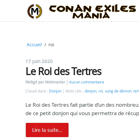
Accueil
roi
17 juin 2020
Le Roi des Tertres
Rédigé par Webmaster
Aucun commentaire
Classé dans :
Donjon
Mots clés :
donjon
,
roi
,
sang de démon
,
ter
Le Roi des Tertres fait partie d’un des nombre
de ce petit donjon qui vous permettra de récup